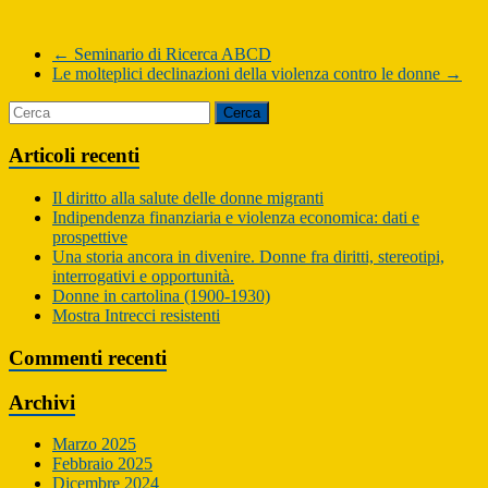
←
Seminario di Ricerca ABCD
Le molteplici declinazioni della violenza contro le donne
→
Articoli recenti
Il diritto alla salute delle donne migranti
Indipendenza finanziaria e violenza economica: dati e
prospettive
Una storia ancora in divenire. Donne fra diritti, stereotipi,
interrogativi e opportunità.
Donne in cartolina (1900-1930)
Mostra Intrecci resistenti
Commenti recenti
Archivi
Marzo 2025
Febbraio 2025
Dicembre 2024