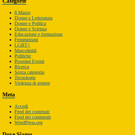
Categorie
8 Marzo
Donne e Letteratura
Donne e Politica
Donne e Scienza
Educazione e formazione
Femminismi
LGBT+
Mascolinità
Politiche
Prossimi Eventi
Ricerca
Senza categoria
Tecnologie
Violenza di genere
Meta
Accedi
Feed dei contenuti
Feed dei commenti
WordPress.org
Dove Siamo