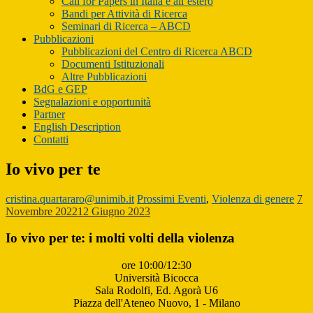
Call for Papers in Italia e all’estero
Bandi per Attività di Ricerca
Seminari di Ricerca – ABCD
Pubblicazioni
Pubblicazioni del Centro di Ricerca ABCD
Documenti Istituzionali
Altre Pubblicazioni
BdG e GEP
Segnalazioni e opportunità
Partner
English Description
Contatti
Io vivo per te
cristina.quartararo@unimib.it
Prossimi Eventi
,
Violenza di genere
7
Novembre 2022
12 Giugno 2023
Io vivo per te: i molti volti della violenza
ore 10:00/12:30
Università Bicocca
Sala Rodolfi, Ed. Agorà U6
Piazza dell'Ateneo Nuovo, 1 - Milano