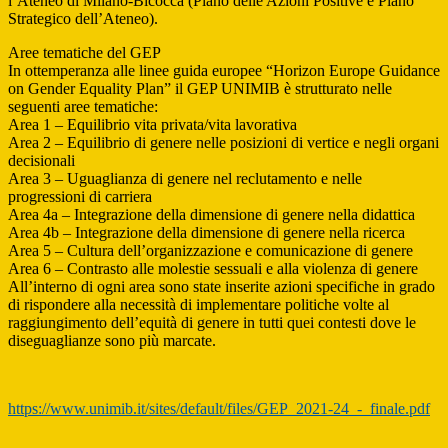
l’Ateneo di Milano-Bicocca (Piano delle Azioni Positive e Piano
Strategico dell’Ateneo).
Aree tematiche del GEP
In ottemperanza alle linee guida europee “Horizon Europe Guidance
on Gender Equality Plan” il GEP UNIMIB è strutturato nelle
seguenti aree tematiche:
Area 1 – Equilibrio vita privata/vita lavorativa
Area 2 – Equilibrio di genere nelle posizioni di vertice e negli organi
decisionali
Area 3 – Uguaglianza di genere nel reclutamento e nelle
progressioni di carriera
Area 4a – Integrazione della dimensione di genere nella didattica
Area 4b – Integrazione della dimensione di genere nella ricerca
Area 5 – Cultura dell’organizzazione e comunicazione di genere
Area 6 – Contrasto alle molestie sessuali e alla violenza di genere
All’interno di ogni area sono state inserite azioni specifiche in grado
di rispondere alla necessità di implementare politiche volte al
raggiungimento dell’equità di genere in tutti quei contesti dove le
diseguaglianze sono più marcate.
https://www.unimib.it/sites/default/files/GEP_2021-24_-_finale.pdf