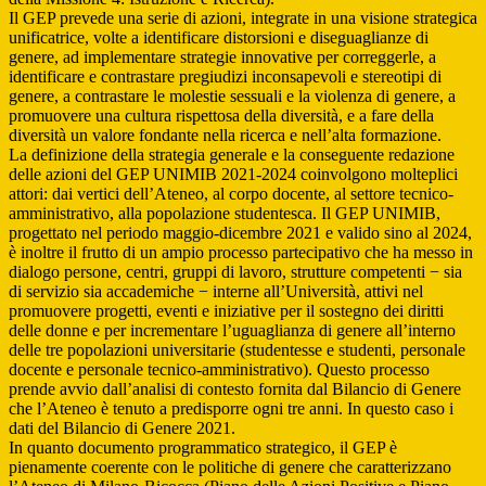
Il GEP prevede una serie di azioni, integrate in una visione strategica
unificatrice, volte a identificare distorsioni e diseguaglianze di
genere, ad implementare strategie innovative per correggerle, a
identificare e contrastare pregiudizi inconsapevoli e stereotipi di
genere, a contrastare le molestie sessuali e la violenza di genere, a
promuovere una cultura rispettosa della diversità, e a fare della
diversità un valore fondante nella ricerca e nell’alta formazione.
La definizione della strategia generale e la conseguente redazione
delle azioni del GEP UNIMIB 2021-2024 coinvolgono molteplici
attori: dai vertici dell’Ateneo, al corpo docente, al settore tecnico-
amministrativo, alla popolazione studentesca. Il GEP UNIMIB,
progettato nel periodo maggio-dicembre 2021 e valido sino al 2024,
è inoltre il frutto di un ampio processo partecipativo che ha messo in
dialogo persone, centri, gruppi di lavoro, strutture competenti − sia
di servizio sia accademiche − interne all’Università, attivi nel
promuovere progetti, eventi e iniziative per il sostegno dei diritti
delle donne e per incrementare l’uguaglianza di genere all’interno
delle tre popolazioni universitarie (studentesse e studenti, personale
docente e personale tecnico-amministrativo). Questo processo
prende avvio dall’analisi di contesto fornita dal Bilancio di Genere
che l’Ateneo è tenuto a predisporre ogni tre anni. In questo caso i
dati del Bilancio di Genere 2021.
In quanto documento programmatico strategico, il GEP è
pienamente coerente con le politiche di genere che caratterizzano