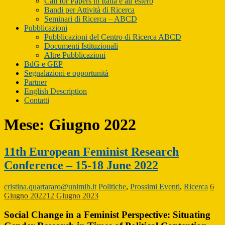
Call for Papers in Italia e all’estero
Bandi per Attività di Ricerca
Seminari di Ricerca – ABCD
Pubblicazioni
Pubblicazioni del Centro di Ricerca ABCD
Documenti Istituzionali
Altre Pubblicazioni
BdG e GEP
Segnalazioni e opportunità
Partner
English Description
Contatti
Mese:
Giugno 2022
11th European Feminist Research
Conference – 15-18 June 2022
cristina.quartararo@unimib.it
Politiche
,
Prossimi Eventi
,
Ricerca
6
Giugno 2022
12 Giugno 2023
Social Change in a Feminist Perspective: Situating