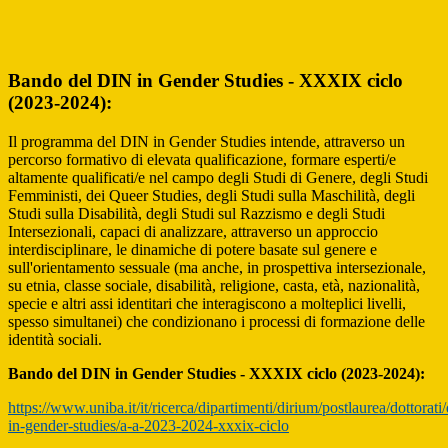
Bando del DIN in Gender Studies - XXXIX ciclo
(2023-2024):
Il programma del DIN in Gender Studies intende, attraverso un
percorso formativo di elevata qualificazione, formare esperti/e
altamente qualificati/e nel campo degli Studi di Genere, degli Studi
Femministi, dei Queer Studies, degli Studi sulla Maschilità, degli
Studi sulla Disabilità, degli Studi sul Razzismo e degli Studi
Intersezionali, capaci di analizzare, attraverso un approccio
interdisciplinare, le dinamiche di potere basate sul genere e
sull'orientamento sessuale (ma anche, in prospettiva intersezionale,
su etnia, classe sociale, disabilità, religione, casta, età, nazionalità,
specie e altri assi identitari che interagiscono a molteplici livelli,
spesso simultanei) che condizionano i processi di formazione delle
identità sociali.
Bando del DIN in Gender Studies - XXXIX ciclo (2023-2024):
https://www.uniba.it/it/ricerca/dipartimenti/dirium/postlaurea/dottorati/
in-gender-studies/a-a-2023-2024-xxxix-ciclo