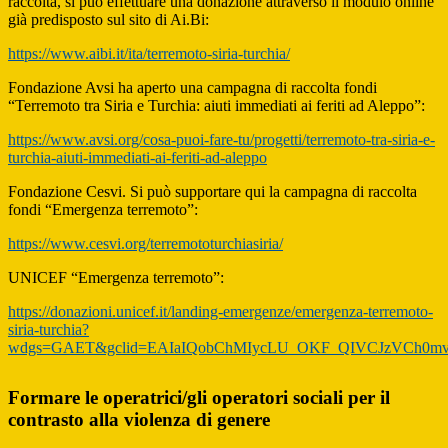
raccolta, si può effettuare una donazione attraverso il modulo online
già predisposto sul sito di Ai.Bi:
https://www.aibi.it/ita/terremoto-siria-turchia/
Fondazione Avsi ha aperto una campagna di raccolta fondi
“Terremoto tra Siria e Turchia: aiuti immediati ai feriti ad Aleppo”:
https://www.avsi.org/cosa-puoi-fare-tu/progetti/terremoto-tra-siria-e-
turchia-aiuti-immediati-ai-feriti-ad-aleppo
Fondazione Cesvi. Si può supportare qui la campagna di raccolta
fondi “Emergenza terremoto”:
https://www.cesvi.org/terremototurchiasiria/
UNICEF “Emergenza terremoto”:
https://donazioni.unicef.it/landing-emergenze/emergenza-terremoto-
siria-turchia?
wdgs=GAET&gclid=EAIaIQobChMIycLU_OKF_QIVCJzVCh0
Formare le operatrici/gli operatori sociali per il
contrasto alla violenza di genere