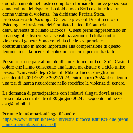
quotidianamente nel nostro compito di formare le nuove generazioni
a una cultura del rispetto. Lo dobbiamo a Sofia e a tutte le altre
donne vittime di violenza - ha dichiarato Patrizia Steca,
professoressa di Psicologia Generale presso il Dipartimento di
Psicologia e Presidente del Comitato Unico di Garanzia
dell'Università di Milano-Bicocca - Questi premi rappresentano un
passo significativo verso la sensibilizzazione e la lotta contro la
violenza di genere. Sono convinta che le tesi premiate
contribuiranno in modo importante alla comprensione di questo
fenomeno e alla ricerca di soluzioni concrete per contrastarlo".
Possono partecipare al premio di laurea in memoria di Sofia Castelli
coloro che hanno conseguito una laurea magistrale o a ciclo unico
presso l’Università degli Studi di Milano-Bicocca negli anni
accademici 2021/2022 e 2022/2023, entro marzo 2024, discutendo
una tesi di laurea riguardante nello specifico la violenza di genere.
La domanda di partecipazione con i relativi allegati dovrà essere
presentata via mail entro il 30 giugno 2024 al seguente indirizzo
dsu@unimib.it
Per tutte le informazioni leggi il bando:
https://www.unimib.it/news/luniversita-bicocca-istituisce-due-premi-
laurea-memoria-sofia-castelli