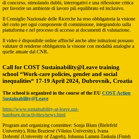
di concorso, stimolando dubbi, interrogativi e una riflessione critica
per favorire un ambiente di lavoro più equilibrato ed inclusivo.
Il Consiglio Nazionale delle Ricerche ha reso obbligatoria la visione
del corto per ogni componente di commissione, integrandolo sulla
piattaforma e nel processo di accesso ai documenti di valutazione.
Il video è disponibile online affinché anche altre istituzioni possano
valutare di renderne obbligatoria la visione con modalità analoghe a
quelle attuate dal CNR.
Call for COST Sustainability@Leave training
school “Work-care policies, gender and social
inequalities“ 17-19 April 2024, Dubrovnik, Croatia
The school is organized in the course of the EU
COST Action
Sustainability@Leave
https://www.sustainability-at-leave.uni-
hamburg.de/activities/news.html
Program and organizing committee: Sonja Blum (Bielefeld
University), Rūta Brazienė (Vilnius University), Ivana
Dobrotić (University of Zagreb), Johanna Lammi-Taskula (Finish