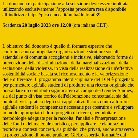
La domanda di partecipazione alla selezione deve essere inoltrata
utilizzando esclusivamente l’apposita procedura resa disponibile
all’indirizzo: https://pica.cineca.it/uniba/dottorati39
Scadenza
20 luglio 2023 ore 12.00
(ora italiana CET).
L'obiettivo del dottorato è quello di formare esperti/e che
contribuiscano a progettare organizzazioni e strutture sociali,
aziendali e di comunità accoglienti e inclusive, elaborando forme di
prevenzione della discriminazione, della marginalizzazione, della
esclusione, della violenza, in vista della realizzazione di un'effettiva
sostenibilità sociale basata sul riconoscimento e la valorizzazione
delle differenze. Il programma interdisciplinare del DIN è progettato
per permettere agli/alle studenti di produrre una ricerca originale che
possa dare un contributo significativo al campo dei Gender Studies,
sia dal punto di vista teorico dell'elaborazione concettuale, sia dal
punto di vista pratico degli esiti applicativi. Il corso mira a fornire
agli/alle studenti le competenze necessarie per costruire e sviluppare
in modo appropriato il loro progetto di ricerca, per adottare
metodologie adeguate per la raccolta, l'analisi e l'interpretazione
delle fonti e del materiale euristico, per applicare le elaborazioni
teoriche a contesti concreti, sia pubblici che privati, anche attraverso
la progettazione di buone pratiche. Gli/Le esperti/e formati/e dal