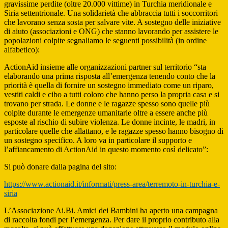
gravissime perdite (oltre 20.000 vittime) in Turchia meridionale e
Siria settentrionale. Una solidarietà che abbraccia tutti i soccorritori
che lavorano senza sosta per salvare vite. A sostegno delle iniziative
di aiuto (associazioni e ONG) che stanno lavorando per assistere le
popolazioni colpite segnaliamo le seguenti possibilità (in ordine
alfabetico):
ActionAid insieme alle organizzazioni partner sul territorio “sta
elaborando una prima risposta all’emergenza tenendo conto che la
priorità è quella di fornire un sostegno immediato come un riparo,
vestiti caldi e cibo a tutti coloro che hanno perso la propria casa e si
trovano per strada. Le donne e le ragazze spesso sono quelle più
colpite durante le emergenze umanitarie oltre a essere anche più
esposte al rischio di subire violenza. Le donne incinte, le madri, in
particolare quelle che allattano, e le ragazze spesso hanno bisogno di
un sostegno specifico. A loro va in particolare il supporto e
l’affiancamento di ActionAid in questo momento così delicato”:
Si può donare dalla pagina del sito:
https://www.actionaid.it/informati/press-area/terremoto-in-turchia-e-
siria
L’Associazione Ai.Bi. Amici dei Bambini ha aperto una campagna
di raccolta fondi per l’emergenza. Per dare il proprio contributo alla