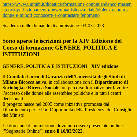
https://www.unimib.it/didattica/formazione-continua/elenco-master-
e-corsi-perfezionamento-new/umanistico-sociale/violenza-contro-
donne-e-minori-conoscere-e-contrastare-fenomeno
Scadenza delle domande di ammissione: 03-03-2023
Sono aperte le iscrizioni per la XIV Edizione del
Corso di formazione GENERE, POLITICA E
ISTITUZIONI
GENERE, POLITICA E ISTITUZIONI - XIV edizione
Il
Comitato Unico di Garanzia dell’Università degli Studi di
Milano-Bicocca
attiva, in collaborazione con il
Dipartimento di
Sociologia e Ricerca Sociale
, un percorso formativo per favorire
l’accesso delle donne alle assemblee politiche e in tutti i centri
decisionali.
Il progetto nasce nel 2005 come iniziativa promossa dal
Dipartimento per le Pari Opportunità della Presidenza del Consiglio
dei Ministri.
Le domande di ammissione dovranno essere presentate on line
("Segreterie Online")
entro il 10/03/2023
.