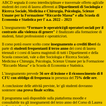
ABCD segnala il corso interdisciplinare e trasversale offerto agli/alle
studenti dei corsi di laurea afferenti ai
Dipartimenti di Sociologia e
Ricerca Sociale, Medicina e Chirurgia, Psicologia, Scienze
Umane per la Formazione “Riccardo Massa” e alla Scuola di
Economia e Statistica per l' a.a. 2022 – 2023
L’insegnamento
“Formare le operatrici/gli operatori sociali per il
contrasto alla violenza di genere"
è finalizzato alla formazione di
studenti, futuri professionisti e operatrici/ori.
Il corso potrà essere scelto come
insegnamento a crediti liberi
da
parte di
studenti frequentanti il terzo anno
dei corsi di laurea
triennali e i corsi di laurea magistrali di tutti i Dipartimenti e della
Scuola consociati, vale a dire Sociologia e Ricerca Sociale,
Medicina e Chirurgia, Psicologia, Scienze Umane per la Formazione
“Riccardo Massa” e la Scuola di Economia e Statistica.
L’insegnamento prevede
56 ore di lezione e il riconoscimento di 8
CFU con obbligo di frequenza
in presenza del
75% delle ore
.
A conclusione delle attività previste, le/ gli studenti dovranno
sostenere u
na prova finale scritta.
Il programma sarà disponibile sulla piattaforma moodle e
consultabile tra gli insegnamenti del terzo anno del Corso di Laurea