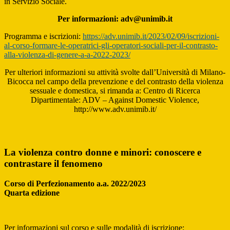
in Servizio Sociale.
Per informazioni: adv@unimib.it
Programma e iscrizioni:
https://adv.unimib.it/2023/02/09/iscrizioni-
al-corso-formare-le-operatrici-gli-operatori-sociali-per-il-contrasto-
alla-violenza-di-genere-a-a-2022-2023/
Per ulteriori informazioni su attività svolte dall’Università di Milano-
Bicocca nel campo della prevenzione e del contrasto della violenza
sessuale e domestica, si rimanda a: Centro di Ricerca
Dipartimentale: ADV – Against Domestic Violence,
http://www.adv.unimib.it/
La violenza contro donne e minori: conoscere e
contrastare il fenomeno
Corso di Perfezionamento a.a. 2022/2023
Quarta edizione
Per informazioni sul corso e sulle modalità di iscrizione: