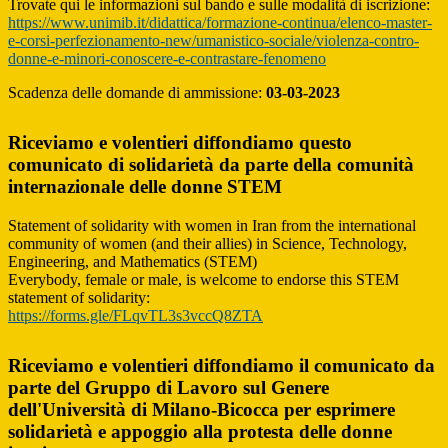
Trovate qui le informazioni sul bando e sulle modalità di iscrizione:
https://www.unimib.it/didattica/formazione-continua/elenco-master-
e-corsi-perfezionamento-new/umanistico-sociale/violenza-contro-
donne-e-minori-conoscere-e-contrastare-fenomeno
Scadenza delle domande di ammissione:
03-03-2023
Riceviamo e volentieri diffondiamo questo
comunicato di solidarietà da parte della comunità
internazionale delle donne STEM
Statement of solidarity with women in Iran from the international
community of women (and their allies) in Science, Technology,
Engineering, and Mathematics (STEM)
Everybody, female or male, is welcome to endorse this STEM
statement of solidarity:
https://forms.gle/FLqvTL3s3vccQ8ZTA
Riceviamo e volentieri diffondiamo il comunicato da
parte del Gruppo di Lavoro sul Genere
dell'Università di Milano-Bicocca per esprimere
solidarietà e appoggio alla protesta delle donne