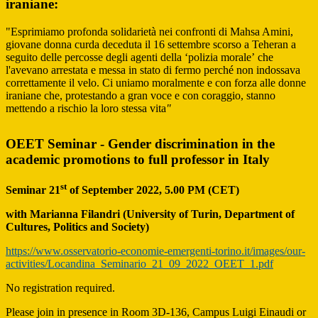
iraniane:
"Esprimiamo profonda solidarietà nei confronti di Mahsa Amini,
giovane donna curda deceduta il 16 settembre scorso a Teheran a
seguito delle percosse degli agenti della
‘polizia morale’
che
l'avevano arrestata e messa in stato di fermo perché non indossava
correttamente il velo. Ci uniamo moralmente e con forza alle donne
iraniane che, protestando a gran voce e con coraggio, stanno
mettendo a rischio la loro stessa vita
"
OEET Seminar - Gender discrimination in the
academic promotions to full professor in Italy
st
Seminar 21
of September 2022, 5.00 PM (CET)
with Marianna Filandri (University of Turin, Department of
Cultures, Politics and Society)
https://www.osservatorio-economie-emergenti-torino.it/images/our-
activities/Locandina_Seminario_21_09_2022_OEET_1.pdf
No registration required.
Please join in presence in Room 3D-136, Campus Luigi Einaudi or