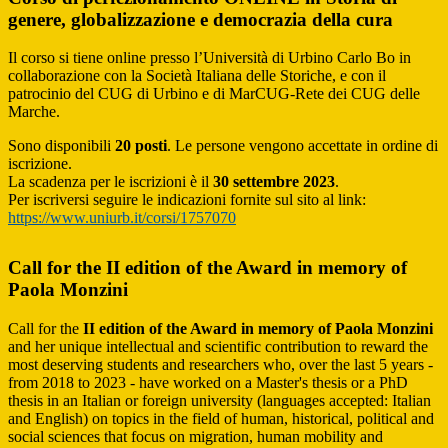
genere, globalizzazione e democrazia della cura
Il corso si tiene online presso l’Università di Urbino Carlo Bo in
collaborazione con la Società Italiana delle Storiche, e con il
patrocinio del CUG di Urbino e di MarCUG-Rete dei CUG delle
Marche.
Sono disponibili
20 posti
. Le persone vengono accettate in ordine di
iscrizione.
La scadenza per le iscrizioni è il
30 settembre 2023
.
Per iscriversi seguire le indicazioni fornite sul sito al link:
https://www.uniurb.it/corsi/1757070
Call for the II edition of the Award in memory of
Paola Monzini
Call for the
II edition of the Award in memory of Paola Monzini
and her unique intellectual and scientific contribution to reward the
most deserving students and researchers who, over the last 5 years -
from 2018 to 2023 - have worked on a Master's thesis or a PhD
thesis in an Italian or foreign university (languages accepted: Italian
and English) on topics in the field of human, historical, political and
social sciences that focus on migration, human mobility and