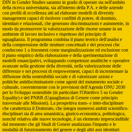
DIN in Gender Studies saranno in grado di operare sia nell'ambito
della ricerca universitaria, sia all'interno della P.A. e delle aziende
con profili di eccellenza atti ad elaborare modelli di diversity
management capaci di risolvere conflitti di potere, di dominio,
identitari e relazionali, che generano discriminazioni e asimmetrie, in
modo da promuovere la valorizzazione delle risorse umane in un
ambiente di lavoro inclusivo e rispettoso del principio di
uguaglianza. Il programma combina il piano teorico dell'analisi e
della comprensione delle strutture concettuali e dei processi che
conducono 1 a fenomeni come marginalizzazione ed esclusione con
il piano empirico della elaborazione e della sperimentazione di
modelli emancipativi, sviluppando competenze analitiche e operative
avanzate nella gestione della diversità, nella valorizzazione delle
differenze e nei processi di empowerment, capaci di incrementare la
diffusione della sostenibilità sociale e di valorizzare azioni e
politiche antidiscriminatorie come agenti del mutamento sociale e
culturale, coerentemente con le previsioni dell'Agenda ONU 2030
per lo Sviluppo sostenibile (in particolare l'Obiettivo 5 su Gender
Equality) e del PNRR (Uguaglianza di Genere come principio
trasversale alle Missioni). La prospettiva trans- e inter-disciplinare
che caratterizza il Dottorato, che integra numerosi ambiti scientifico-
disciplinari sia di area umanistica, giurico-economica, politologica,
nonché relativa alle nuove tecnologie, è un elemento imprescindibile
dal momento che gli Studi di Genere analizzano l'impatto e le
modalità di funzionamento del genere e degli altri assi identitari