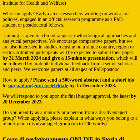
Institute for Health and Welfare)
Who can apply? Early-career researchers working on work-care
policies, engaged in an official research programme as a PhD
student or postdoctoral fellows.
Training is open to a broad range of methodological approaches and
analytical perspectives. We encourage comparative papers, but we
are also interested in studies focusing on a single country, region or
sector. Admitted participants will be expected to submit their paper
by 31 March 2024 and give a 15-minute presentation
, which will
be followed by in-depth individual feedback from a senior scholar
and peers. We welcome papers at all stages of PhD/postdoc.
How to apply?
Please send a 500-word abstract and a short bio
to
sonja.blum@uni-bielefeld.de
by 15 December 2023.
We will respond to you upon the final budget approval, the latest
by
20 December 2023.
Do you identify as a minority or a person from a disadvantaged
group? When applying, please explain in what ways you belong to a
minority or a disadvantaged group (up to 200 words).
Corso di perfezionamento ONLINE in Storia di