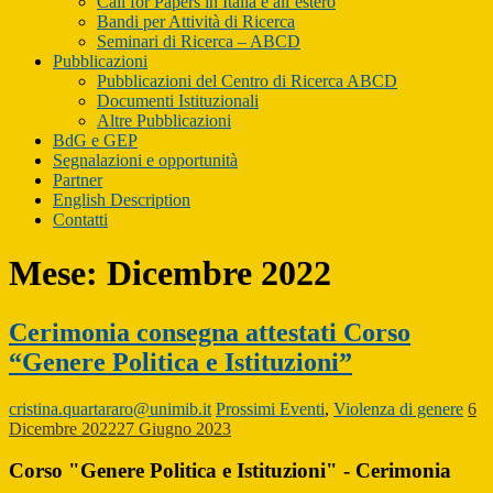
Call for Papers in Italia e all’estero
Bandi per Attività di Ricerca
Seminari di Ricerca – ABCD
Pubblicazioni
Pubblicazioni del Centro di Ricerca ABCD
Documenti Istituzionali
Altre Pubblicazioni
BdG e GEP
Segnalazioni e opportunità
Partner
English Description
Contatti
Mese:
Dicembre 2022
Cerimonia consegna attestati Corso
“Genere Politica e Istituzioni”
cristina.quartararo@unimib.it
Prossimi Eventi
,
Violenza di genere
6
Dicembre 2022
27 Giugno 2023
Corso "Genere Politica e Istituzioni" - Cerimonia