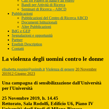
Call for Papers in Italia e all’estero
Bandi per Attività di Ricerca
Seminari di Ricerca – ABCD
Pubblicazioni
Pubblicazioni del Centro di Ricerca ABCD
Documenti Istituzionali
Altre Pubblicazioni
BdG e GEP
Segnalazioni e opportunità
Partner
English Description
Contatti
La violenza degli uomini contro le donne
elisabetta.ruspini@unimib.it
Violenza di genere
20 Novembre
2019
12 Giugno 2023
Una campagna di sensibilizzazione dall'Università
per l'Università
25 Novembre 2019, h. 14.45
Rettorato, Sala Rodolfi, Edificio U6, Piano IV
Università degli Studi di Milano-Bicocca